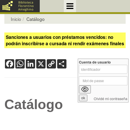
Inicio
Catálogo
Sanciones a usuarios con préstamos vencidos: no
podrán inscribirse a cursada ni rendir exámenes finales
Facebook
WhatsApp
LinkedIn
X
Copy
Share
Cuenta de usuario
Link
Olvidé mi contraseña
Catálogo