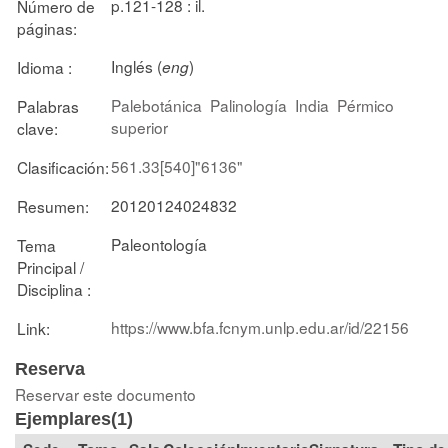
p.121-128 : il.
Número de
páginas:
Inglés (
)
Idioma :
eng
Palebotánica
Palinología
India
Pérmico
Palabras
superior
clave:
561.33[540]"6136"
Clasificación:
20120124024832
Resumen:
Paleontología
Tema
Principal /
Disciplina :
https://www.bfa.fcnym.unlp.edu.ar/id/22156
Link:
Reserva
Reservar este documento
Ejemplares(1)