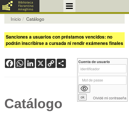
Inicio
Catálogo
Sanciones a usuarios con préstamos vencidos: no
podrán inscribirse a cursada ni rendir exámenes finales
Facebook
WhatsApp
LinkedIn
X
Copy
Share
Cuenta de usuario
Link
Olvidé mi contraseña
Catálogo