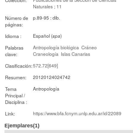
Naturales ; 11
p.89-95 : dib.
Número de
páginas:
Español (
)
Idioma :
spa
Antropología biológica
Cráneo
Palabras
Craneología
Islas Canarias
clave:
572.72[649]
Clasificación:
20120124024742
Resumen:
Antropología
Tema
Principal /
Disciplina :
https://www.bfa.fcnym.unlp.edu.ar/id/22089
Link:
Ejemplares(1)