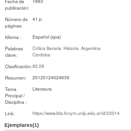
1883
Fecha de
publicación:
41 p.
Número de
páginas:
Español (
)
Idioma :
spa
Crítica literaria
Historia
Argentina
Palabras
Córdoba
clave:
82.09
Clasificación:
20120124024639
Resumen:
Literatura
Tema
Principal /
Disciplina :
https://www.bfa.fcnym.unlp.edu.ar/id/22014
Link:
Ejemplares(1)