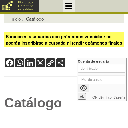
Inicio
Catálogo
Sanciones a usuarios con préstamos vencidos: no
podrán inscribirse a cursada ni rendir exámenes finales
Facebook
WhatsApp
LinkedIn
X
Copy
Share
Cuenta de usuario
Link
Olvidé mi contraseña
Catálogo