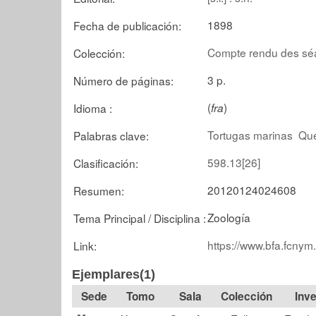
1898
Fecha de publicación:
Compte rendu des séa
Colección:
3 p.
Número de páginas:
(
)
Idioma :
fra
Tortugas marinas
Que
Palabras clave:
598.13[26]
Clasificación:
20120124024608
Resumen:
Zoología
Tema Principal / Disciplina :
https://www.bfa.fcnym
Link:
Ejemplares(1)
Tomo
Sala
Colección