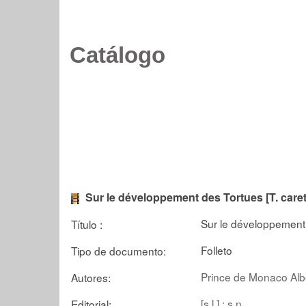
Catálogo
Sur le développement des Tortues [T. caret
Sur le développement d
Título :
Folleto
Tipo de documento:
Prince de Monaco Albe
Autores:
[s.l.] : s.n.
Editorial: