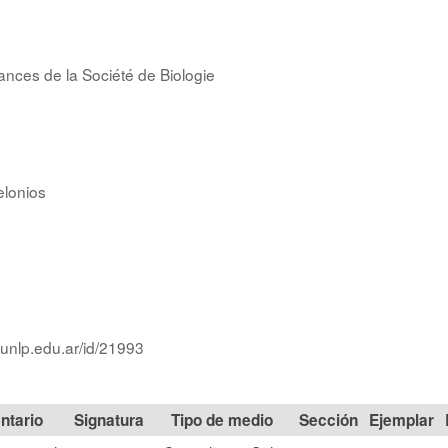
nces de la Société de Biologie
lonios
.unlp.edu.ar/id/21993
Signatura
Tipo de medio
Sección