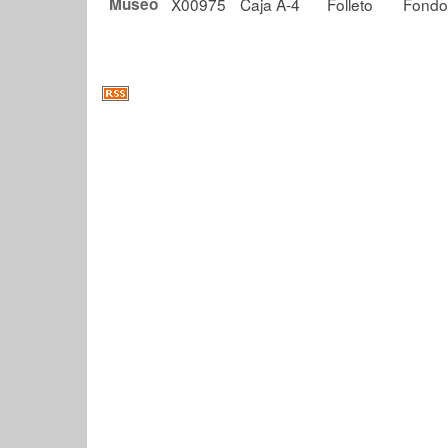
Museo
X00975
Caja A-4
Folleto
Fondo