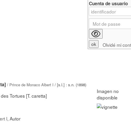
Cuenta de usuario
Olvidé mi con
ta]
/
Prince de Monaco Albert I
/ [s.l.] : s.n. (1898)
es Tortues [T. caretta]
rt I
, Autor