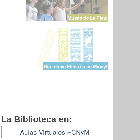
Museo de La Plata
Biblioteca Electrónica Mincyt
La Biblioteca en:
Aulas Virtuales FCNyM