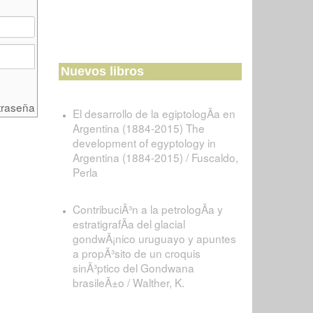
Nuevos libros
traseña
El desarrollo de la egiptologÃ­a en
Argentina (1884-2015) The
development of egyptology in
Argentina (1884-2015) / Fuscaldo,
Perla
ContribuciÃ³n a la petrologÃ­a y
estratigrafÃ­a del glacial
gondwÃ¡nico uruguayo y apuntes
a propÃ³sito de un croquis
sinÃ³ptico del Gondwana
brasileÃ±o / Walther, K.