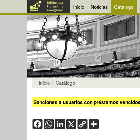
Inicio
Noticias
Catálogo
Inicio
Catálogo
Sanciones a usuarios con préstamos vencidos:
Facebook
WhatsApp
LinkedIn
X
Copy
Share
Link