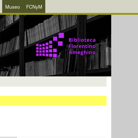
Museo
FCNyM