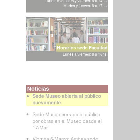
Lunes, miércoles y viernes: 8 a 14hs.
Martes y jueves: 8 a 17hs.
Horarios sede Facultad
Lunes a viernes: 8 a 18hs.
Noticias
Sede Museo abierta al público
nuevamente
Sede Museo cerrada al público
por obras en el Museo desde el
17/Mar
Viernes 6/Marzo: Ambas sede