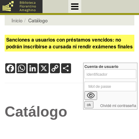
Inicio
Catálogo
Sanciones a usuarios con préstamos vencidos: no
podrán inscribirse a cursada ni rendir exámenes finales
Facebook
WhatsApp
LinkedIn
X
Copy
Share
Cuenta de usuario
Link
Olvidé mi contraseña
Catálogo