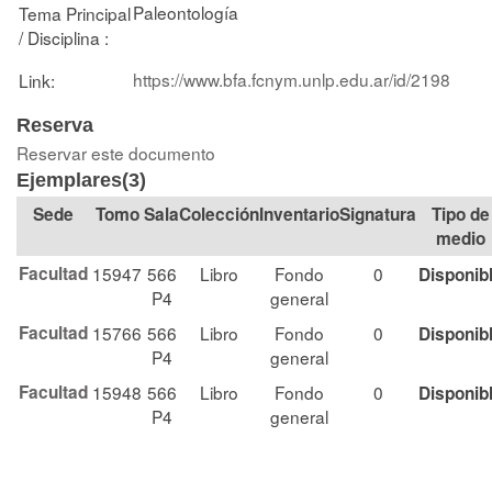
Paleontología
Tema Principal
/ Disciplina :
https://www.bfa.fcnym.unlp.edu.ar/id/2198
Link:
Reserva
Reservar este documento
Ejemplares(3)
Tomo
Sala
Colección
Signatura
Tipo de
medio
Facultad
15947
566
Libro
Fondo
0
Disponib
P4
general
Facultad
15766
566
Libro
Fondo
0
Disponib
P4
general
Facultad
15948
566
Libro
Fondo
0
Disponib
P4
general