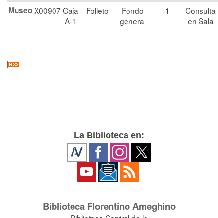
Museo
X00907
Caja
Folleto
Fondo
1
Consulta
A-1
general
en Sala
La Biblioteca en:
Biblioteca Florentino Ameghino
Biblioteca Central de la