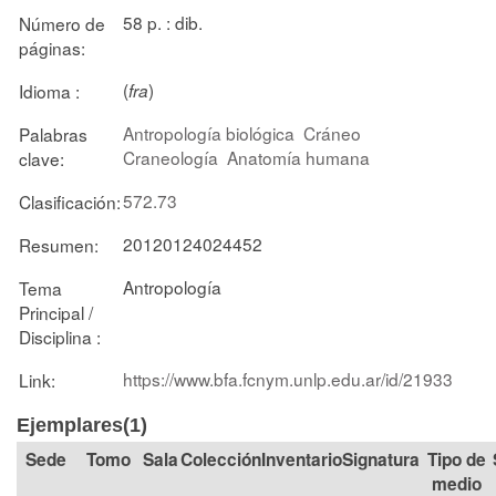
58 p. : dib.
Número de
páginas:
(
)
Idioma :
fra
Antropología biológica
Cráneo
Palabras
Craneología
Anatomía humana
clave:
572.73
Clasificación:
20120124024452
Resumen:
Antropología
Tema
Principal /
Disciplina :
https://www.bfa.fcnym.unlp.edu.ar/id/21933
Link:
Ejemplares(1)
Tomo
Sala
Colección
Signatura
Tipo de
medio