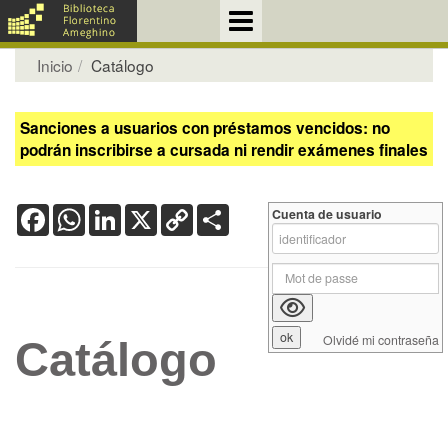
Inicio
Catálogo
Sanciones a usuarios con préstamos vencidos: no
podrán inscribirse a cursada ni rendir exámenes finales
Facebook
WhatsApp
LinkedIn
X
Copy
Share
Cuenta de usuario
Link
Olvidé mi contraseña
Catálogo