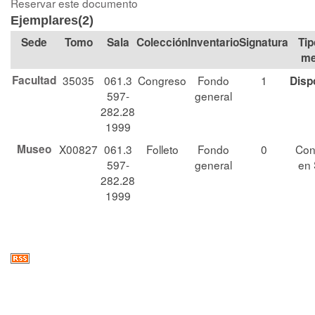
Reservar este documento
Ejemplares(2)
Tomo
Sala
Colección
Signatura
Tip
me
Facultad
35035
061.3
Congreso
Fondo
1
Disp
597-
general
282.28
1999
Museo
X00827
061.3
Folleto
Fondo
0
Con
597-
general
en 
282.28
1999