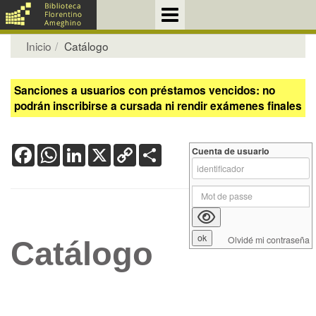
Inicio
Catálogo
Sanciones a usuarios con préstamos vencidos: no
podrán inscribirse a cursada ni rendir exámenes finales
Facebook
WhatsApp
LinkedIn
X
Copy
Share
Cuenta de usuario
Link
Olvidé mi contraseña
Catálogo