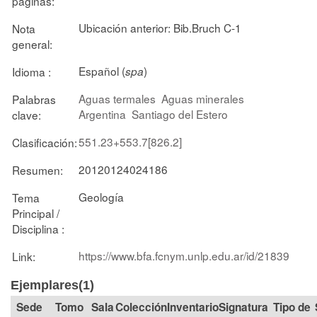
páginas:
Ubicación anterior: Bib.Bruch C-1
Nota
general:
Español (
)
Idioma :
spa
Aguas termales
Aguas minerales
Palabras
Argentina
Santiago del Estero
clave:
551.23+553.7[826.2]
Clasificación:
20120124024186
Resumen:
Geología
Tema
Principal /
Disciplina :
https://www.bfa.fcnym.unlp.edu.ar/id/21839
Link:
Ejemplares(1)
Tomo
Sala
Colección
Signatura
Tipo de