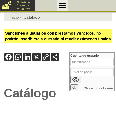
Inicio
Catálogo
Sanciones a usuarios con préstamos vencidos: no
podrán inscribirse a cursada ni rendir exámenes finales
Facebook
WhatsApp
LinkedIn
X
Copy
Share
Cuenta de usuario
Link
Olvidé mi contraseña
Catálogo