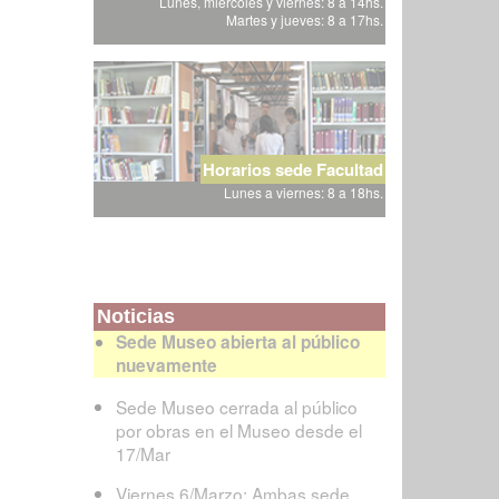
Lunes, miércoles y viernes: 8 a 14hs.
Martes y jueves: 8 a 17hs.
Horarios sede Facultad
Lunes a viernes: 8 a 18hs.
Noticias
Sede Museo abierta al público
nuevamente
Sede Museo cerrada al público
por obras en el Museo desde el
17/Mar
Viernes 6/Marzo: Ambas sede