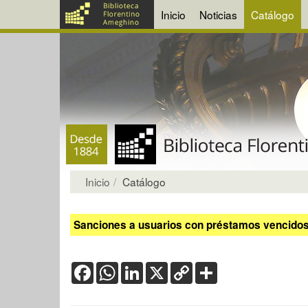
Inicio
Noticias
Catálogo
Inicio
Catálogo
Sanciones a usuarios con préstamos vencidos:
Facebook
WhatsApp
LinkedIn
X
Copy
Share
Link