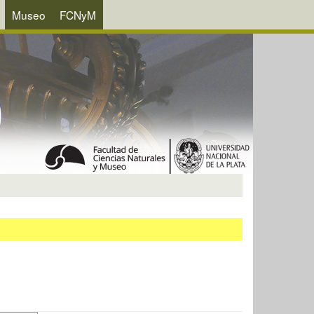
Museo
FCNyM