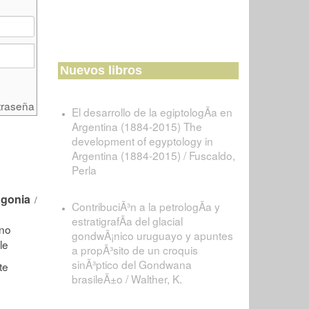
Nuevos libros
traseña
El desarrollo de la egiptologÃ­a en
Argentina (1884-2015) The
development of egyptology in
Argentina (1884-2015) / Fuscaldo,
Perla
agonia
/
ContribuciÃ³n a la petrologÃ­a y
estratigrafÃ­a del glacial
gondwÃ¡nico uruguayo y apuntes
a propÃ³sito de un croquis
sinÃ³ptico del Gondwana
brasileÃ±o / Walther, K.