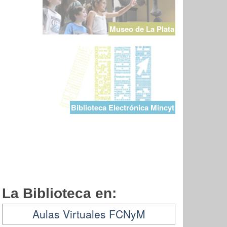
Museo de La Plata
Biblioteca Electrónica Mincyt
La Biblioteca en:
Aulas Virtuales FCNyM