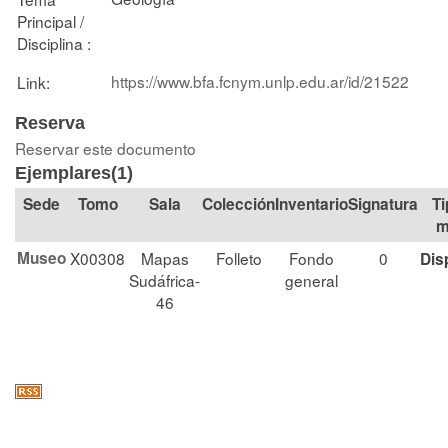
Principal /
Disciplina :
https://www.bfa.fcnym.unlp.edu.ar/id/21522
Link:
Reserva
Reservar este documento
Ejemplares(1)
Tomo
Sala
Colección
Signatura
Ti
m
Museo
X00308
Mapas
Folleto
Fondo
0
Dis
Sudáfrica-
general
46