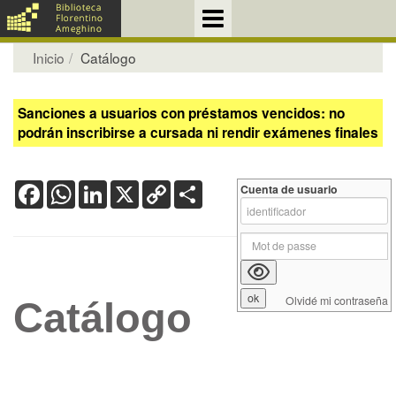
Inicio
Catálogo
Sanciones a usuarios con préstamos vencidos: no
podrán inscribirse a cursada ni rendir exámenes finales
Facebook
WhatsApp
LinkedIn
X
Copy
Share
Cuenta de usuario
Link
Olvidé mi contraseña
Catálogo