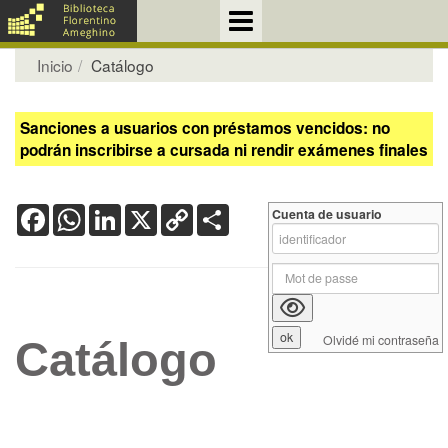
Inicio
Catálogo
Sanciones a usuarios con préstamos vencidos: no
podrán inscribirse a cursada ni rendir exámenes finales
Facebook
WhatsApp
LinkedIn
X
Copy
Share
Cuenta de usuario
Link
Olvidé mi contraseña
Catálogo