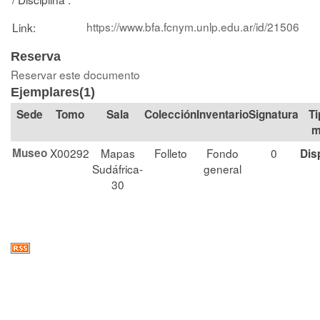
https://www.bfa.fcnym.unlp.edu.ar/id/21506
Link:
Reserva
Reservar este documento
Ejemplares(1)
Tomo
Sala
Colección
Signatura
Ti
m
Museo
X00292
Mapas
Folleto
Fondo
0
Dis
Sudáfrica-
general
30