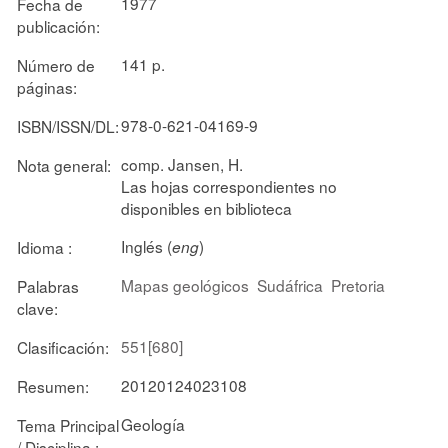
1977
Fecha de
publicación:
141 p.
Número de
páginas:
978-0-621-04169-9
ISBN/ISSN/DL:
comp. Jansen, H.
Nota general:
Las hojas correspondientes no
disponibles en biblioteca
Inglés (
)
Idioma :
eng
Mapas geológicos
Sudáfrica
Pretoria
Palabras
clave:
551[680]
Clasificación:
20120124023108
Resumen:
Geología
Tema Principal
/ Disciplina :