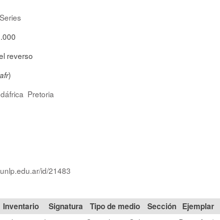
Series
0.000
el reverso
)
afr
dáfrica
Pretoria
.unlp.edu.ar/id/21483
Signatura
Tipo de medio
Sección