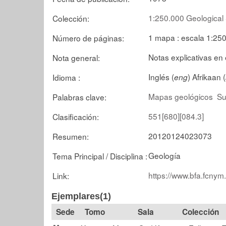
1:250.000 Geological 
Colección:
1 mapa : escala 1:25
Número de páginas:
Notas explicativas en 
Nota general:
Inglés (
) Afrikaan (
Idioma :
eng
Mapas geológicos
Su
Palabras clave:
551[680][084.3]
Clasificación:
20120124023073
Resumen:
Geología
Tema Principal / Disciplina :
https://www.bfa.fcnym
Link:
Ejemplares(1)
Tomo
Sala
Colección