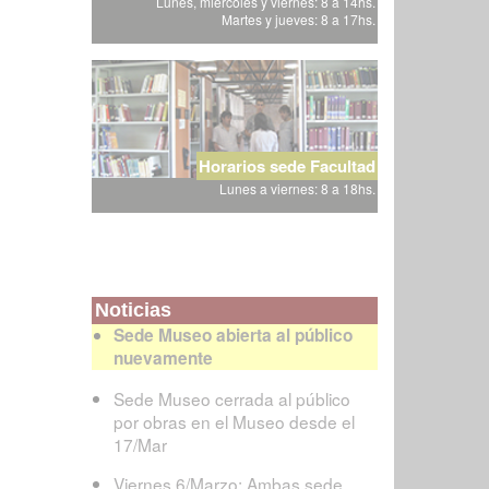
Lunes, miércoles y viernes: 8 a 14hs.
Martes y jueves: 8 a 17hs.
Horarios sede Facultad
Lunes a viernes: 8 a 18hs.
Noticias
Sede Museo abierta al público
nuevamente
Sede Museo cerrada al público
por obras en el Museo desde el
17/Mar
Viernes 6/Marzo: Ambas sede