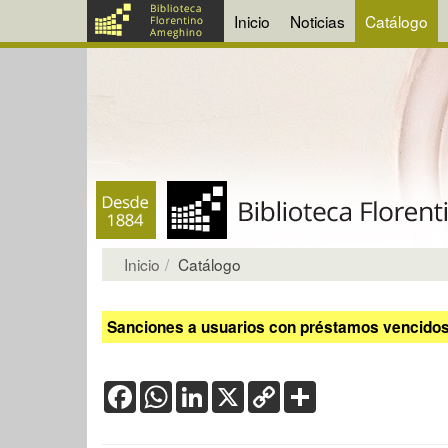
Inicio
Noticias
Catálogo
Inicio
Catálogo
Sanciones a usuarios con préstamos vencidos:
Facebook
WhatsApp
LinkedIn
X
Copy
Share
Link