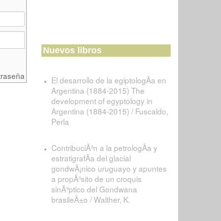
Nuevos libros
traseña
El desarrollo de la egiptologÃ­a en
Argentina (1884-2015) The
development of egyptology in
Argentina (1884-2015) / Fuscaldo,
Perla
ContribuciÃ³n a la petrologÃ­a y
estratigrafÃ­a del glacial
gondwÃ¡nico uruguayo y apuntes
a propÃ³sito de un croquis
sinÃ³ptico del Gondwana
brasileÃ±o / Walther, K.