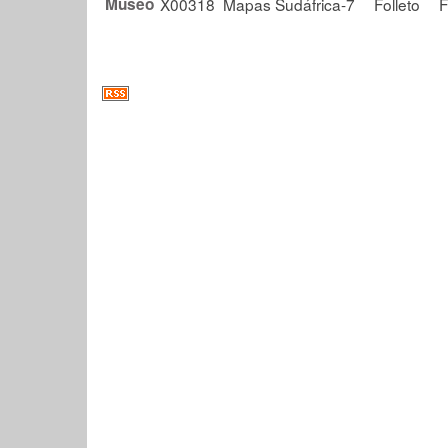
Museo
X00318
Mapas Sudáfrica-7
Folleto
F