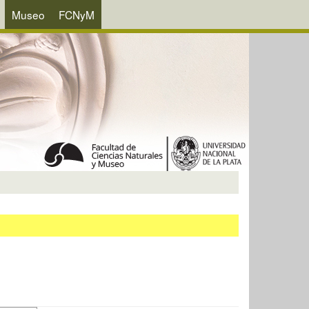
Museo
FCNyM