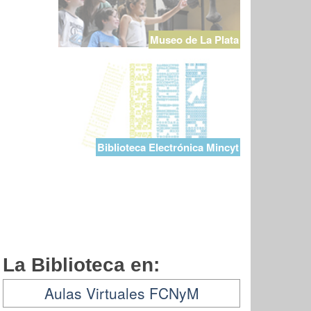
Museo de La Plata
Biblioteca Electrónica Mincyt
La Biblioteca en:
Aulas Virtuales FCNyM