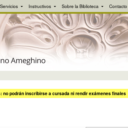
Servicios
Instructivos
Sobre la Biblioteca
Contacto
 no podrán inscribirse a cursada ni rendir exámenes finales