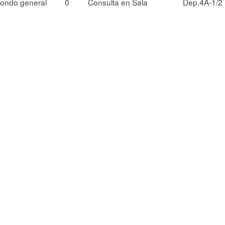
ondo general
0
Consulta en Sala
Dep.4A-1/2