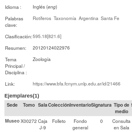
Inglés (
)
Idioma :
eng
Rotíferos
Taxonomía
Argentina
Santa Fe
Palabras
clave:
595.18[821.6]
Clasificación:
20120124022976
Resumen:
Zoología
Tema
Principal /
Disciplina :
https://www.bfa.fcnym.unlp.edu.ar/id/21466
Link:
Ejemplares(1)
Tomo
Sala
Colección
Signatura
Tipo de
medio
Museo
X00272
Caja
Folleto
Fondo
0
Consulta
J-9
general
en Sala