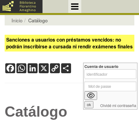
Inicio
Catálogo
Sanciones a usuarios con préstamos vencidos: no
podrán inscribirse a cursada ni rendir exámenes finales
Facebook
WhatsApp
LinkedIn
X
Copy
Share
Cuenta de usuario
Link
Olvidé mi contraseña
Catálogo