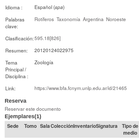
Español (
)
Idioma :
spa
Rotíferos
Taxonomía
Argentina
Noroeste
Palabras
clave:
595.18[826]
Clasificación:
20120124022975
Resumen:
Zoología
Tema
Principal /
Disciplina :
https://www.bfa.fcnym.unlp.edu.ar/id/21465
Link:
Reserva
Reservar este documento
Ejemplares(1)
Tomo
Sala
Colección
Signatura
Tipo de
medio