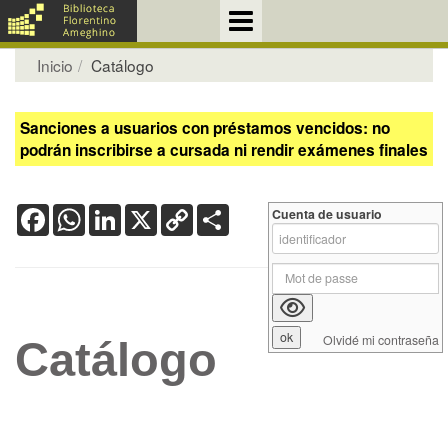
Inicio
Catálogo
Sanciones a usuarios con préstamos vencidos: no
podrán inscribirse a cursada ni rendir exámenes finales
Facebook
WhatsApp
LinkedIn
X
Copy
Share
Cuenta de usuario
Link
Olvidé mi contraseña
Catálogo