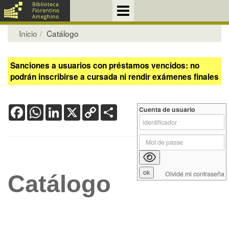
Inicio
Catálogo
Sanciones a usuarios con préstamos vencidos: no
podrán inscribirse a cursada ni rendir exámenes finales
Facebook
WhatsApp
LinkedIn
X
Copy
Share
Cuenta de usuario
Link
Olvidé mi contraseña
Catálogo