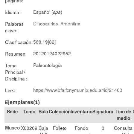
páginas:
Español (
)
Idioma :
spa
Dinosaurios
Argentina
Palabras
clave:
568.19[82]
Clasificación:
20120124022952
Resumen:
Paleontología
Tema
Principal /
Disciplina :
https://www.bfa.fcnym.unlp.edu.ar/id/21463
Link:
Ejemplares(1)
Tomo
Sala
Colección
Signatura
Tipo de
medio
Museo
X00269
Caja
Folleto
Fondo
0
Consulta