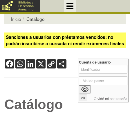
Inicio
Catálogo
Sanciones a usuarios con préstamos vencidos: no
podrán inscribirse a cursada ni rendir exámenes finales
Facebook
WhatsApp
LinkedIn
X
Copy
Share
Cuenta de usuario
Link
Olvidé mi contraseña
Catálogo