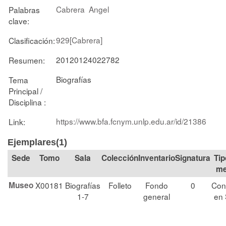
Cabrera
Angel
Palabras
clave:
929[Cabrera]
Clasificación:
20120124022782
Resumen:
Biografías
Tema
Principal /
Disciplina :
https://www.bfa.fcnym.unlp.edu.ar/id/21386
Link:
Ejemplares(1)
Tomo
Sala
Colección
Signatura
Tip
me
Museo
X00181
Biografías
Folleto
Fondo
0
Con
1-7
general
en 