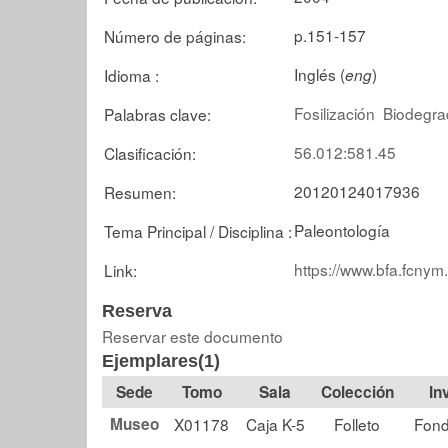
p.151-157
Número de páginas:
Inglés (
)
Idioma :
eng
Fosilización
Biodegra
Palabras clave:
56.012:581.45
Clasificación:
20120124017936
Resumen:
Paleontología
Tema Principal / Disciplina :
https://www.bfa.fcnym
Link:
Reserva
Reservar este documento
Ejemplares(1)
Tomo
Sala
Colección
Museo
X01178
Caja K-5
Folleto
Fond