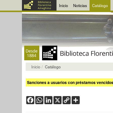
Inicio
Noticias
Catálogo
Inicio
Catálogo
Sanciones a usuarios con préstamos vencidos:
Facebook
WhatsApp
LinkedIn
X
Copy
Share
Link