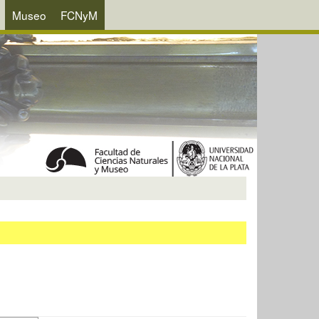
Museo
FCNyM