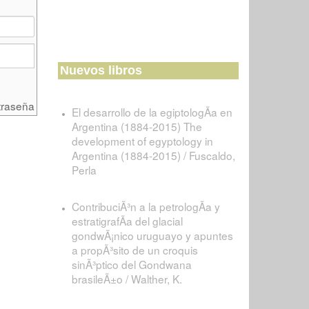
Nuevos libros
traseña
El desarrollo de la egiptologÃ­a en
Argentina (1884-2015) The
development of egyptology in
Argentina (1884-2015) / Fuscaldo,
Perla
ContribuciÃ³n a la petrologÃ­a y
estratigrafÃ­a del glacial
gondwÃ¡nico uruguayo y apuntes
a propÃ³sito de un croquis
sinÃ³ptico del Gondwana
brasileÃ±o / Walther, K.