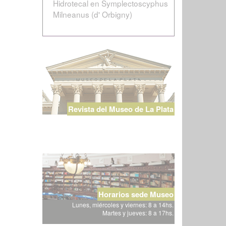
Hidrotecal en Symplectoscyphus
Milneanus (d' Orbigny)
Revista del Museo de La Plata
Horarios sede Museo
Lunes, miércoles y viernes: 8 a 14hs.
Martes y jueves: 8 a 17hs.