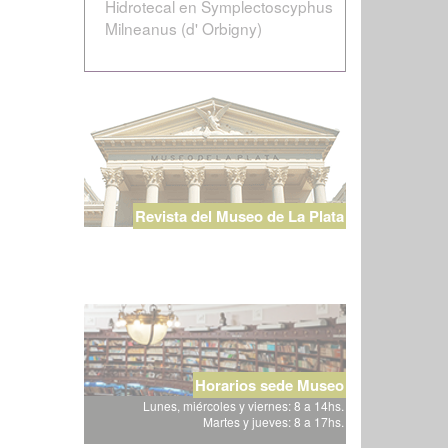
Hidrotecal en Symplectoscyphus
Milneanus (d' Orbigny)
Revista del Museo de La Plata
Horarios sede Museo
Lunes, miércoles y viernes: 8 a 14hs.
Martes y jueves: 8 a 17hs.