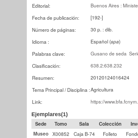
Buenos Aires : Minist
Editorial:
[192-]
Fecha de publicación:
30 p. : dib.
Número de páginas:
Español (
)
Idioma :
spa
Gusano de seda
Seri
Palabras clave:
638.2:638.232
Clasificación:
20120124016424
Resumen:
Agricultura
Tema Principal / Disciplina :
https://www.bfa.fcnym
Link:
Ejemplares(1)
Tomo
Sala
Colección
Museo
X00852
Caja B-74
Folleto
Fond