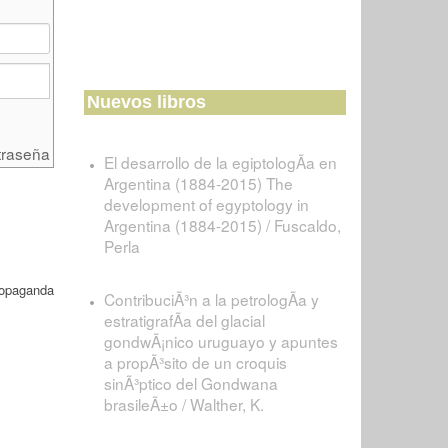
Nuevos libros
traseña
El desarrollo de la egiptologÃ­a en
Argentina (1884-2015) The
development of egyptology in
Argentina (1884-2015) / Fuscaldo,
Perla
ropaganda
ContribuciÃ³n a la petrologÃ­a y
estratigrafÃ­a del glacial
gondwÃ¡nico uruguayo y apuntes
a propÃ³sito de un croquis
sinÃ³ptico del Gondwana
brasileÃ±o / Walther, K.