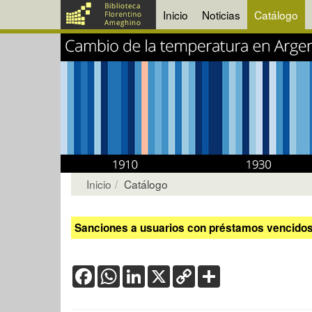
Inicio
Noticias
Catálogo
Inicio
Catálogo
Sanciones a usuarios con préstamos vencidos:
Facebook
WhatsApp
LinkedIn
X
Copy
Share
Link