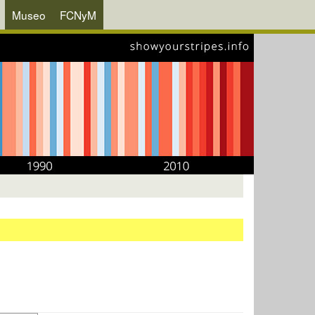
Museo
FCNyM