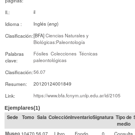
páginas:
il
Il.:
Inglés (
)
Idioma :
eng
[BFA]
Ciencias Naturales y
Clasificación:
Biológicas:Paleontología
Fósiles
Colecciones
Técnicas
Palabras
paleontológicas
clave:
56.07
Clasificación:
20120124001849
Resumen:
https://www.bfa.fcnym.unlp.edu.ar/id/2105
Link:
Ejemplares(1)
Tomo
Sala
Colección
Signatura
Tipo de
medio
Museo
10470
56.07
Libro
Fondo
0
Consulta