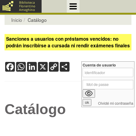
Inicio
Catálogo
Sanciones a usuarios con préstamos vencidos: no
podrán inscribirse a cursada ni rendir exámenes finales
Facebook
WhatsApp
LinkedIn
X
Copy
Share
Cuenta de usuario
Link
Olvidé mi contraseña
Catálogo