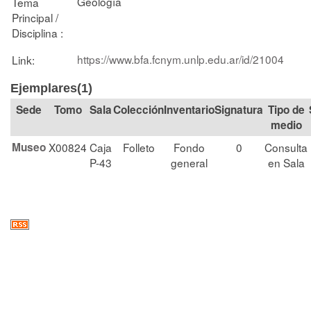
Geología
Tema
Principal /
Disciplina :
https://www.bfa.fcnym.unlp.edu.ar/id/21004
Link:
Ejemplares(1)
Tomo
Sala
Colección
Signatura
Tipo de
medio
Museo
X00824
Caja
Folleto
Fondo
0
Consulta
P-43
general
en Sala