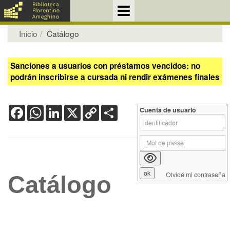
Inicio
Catálogo
Sanciones a usuarios con préstamos vencidos: no
podrán inscribirse a cursada ni rendir exámenes finales
Facebook
WhatsApp
LinkedIn
X
Copy
Share
Cuenta de usuario
Link
Olvidé mi contraseña
Catálogo