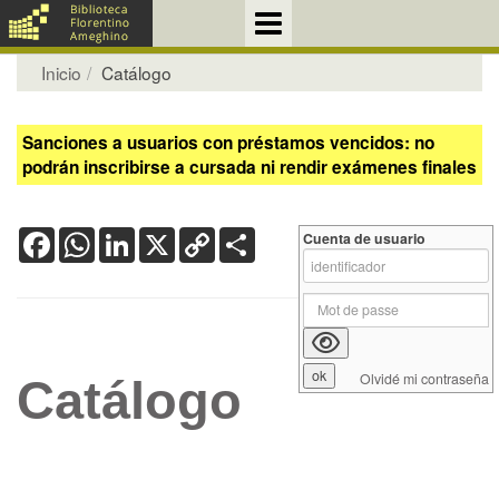
Inicio
Catálogo
Sanciones a usuarios con préstamos vencidos: no
podrán inscribirse a cursada ni rendir exámenes finales
Facebook
WhatsApp
LinkedIn
X
Copy
Share
Cuenta de usuario
Link
Olvidé mi contraseña
Catálogo