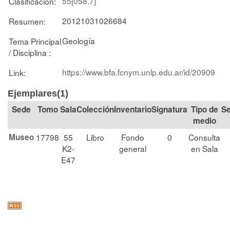
55[058.7]
Clasificación:
20121031026684
Resumen:
Geología
Tema Principal
/ Disciplina :
https://www.bfa.fcnym.unlp.edu.ar/id/20909
Link:
Ejemplares(1)
Tomo
Sala
Colección
Signatura
Tipo de
Se
medio
Museo
17798
55
Libro
Fondo
0
Consulta
K2-
general
en Sala
E47