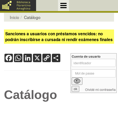
Inicio
Catálogo
Sanciones a usuarios con préstamos vencidos: no
podrán inscribirse a cursada ni rendir exámenes finales
Facebook
WhatsApp
LinkedIn
X
Copy
Share
Cuenta de usuario
Link
Olvidé mi contraseña
Catálogo