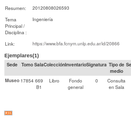
20120808026593
Resumen:
Ingeniería
Tema
Principal /
Disciplina :
https://www.bfa.fcnym.unlp.edu.ar/id/20866
Link:
Ejemplares(1)
Tomo
Sala
Colección
Signatura
Tipo de
Se
medio
Museo
17854
669
Libro
Fondo
0
Consulta
B1
general
en Sala