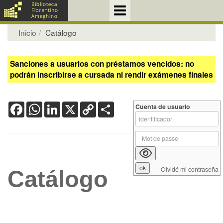
Inicio
Catálogo
Sanciones a usuarios con préstamos vencidos: no
podrán inscribirse a cursada ni rendir exámenes finales
Facebook
WhatsApp
LinkedIn
X
Copy
Share
Cuenta de usuario
Link
Olvidé mi contraseña
Catálogo