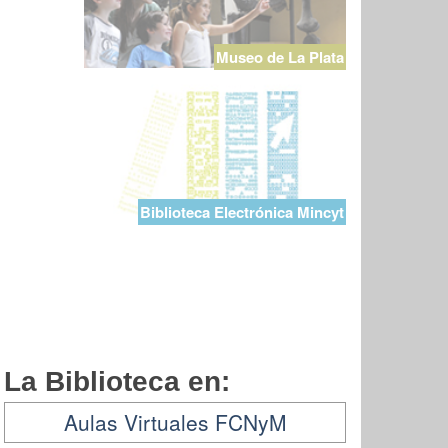
Museo de La Plata
Biblioteca Electrónica Mincyt
La Biblioteca en:
Aulas Virtuales FCNyM