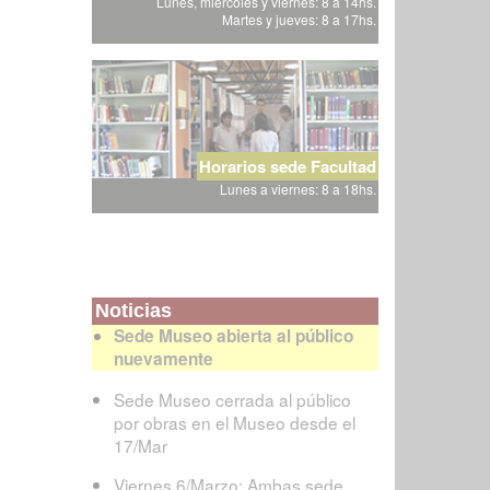
Lunes, miércoles y viernes: 8 a 14hs.
Martes y jueves: 8 a 17hs.
Horarios sede Facultad
Lunes a viernes: 8 a 18hs.
Noticias
Sede Museo abierta al público
nuevamente
Sede Museo cerrada al público
por obras en el Museo desde el
17/Mar
Viernes 6/Marzo: Ambas sede