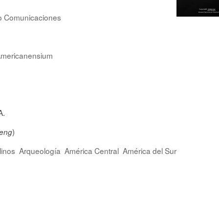
to Comunicaciones
 Americanensium
A.
)
eng
linos
Arqueología
América Central
América del Sur