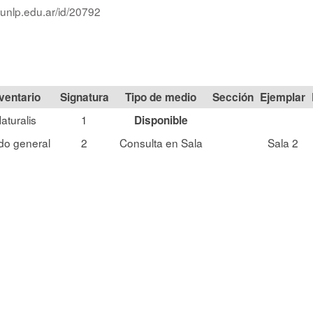
.unlp.edu.ar/id/20792
Signatura
Tipo de medio
Sección
aturalis
1
Disponible
do general
2
Consulta en Sala
Sala 2