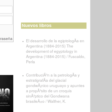
Nuevos libros
traseña
El desarrollo de la egiptologÃ­a en
Argentina (1884-2015) The
development of egyptology in
Argentina (1884-2015) / Fuscaldo,
Perla
ContribuciÃ³n a la petrologÃ­a y
estratigrafÃ­a del glacial
gondwÃ¡nico uruguayo y apuntes
a propÃ³sito de un croquis
sinÃ³ptico del Gondwana
brasileÃ±o / Walther, K.