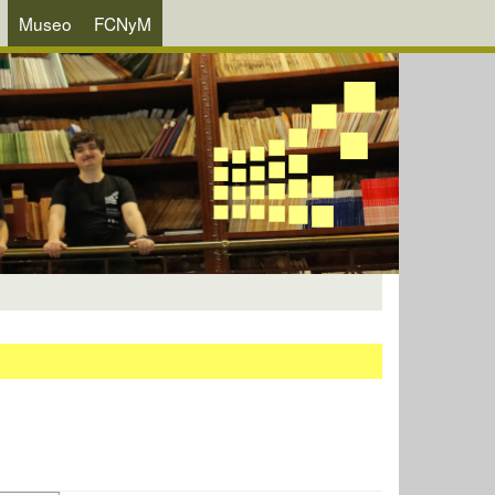
Museo
FCNyM