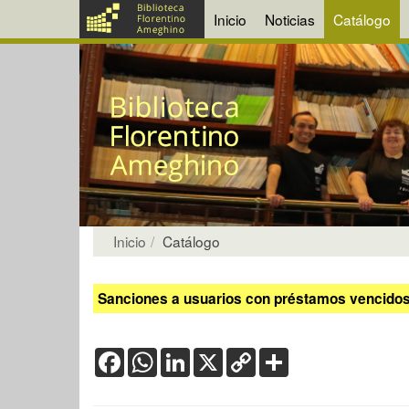
Inicio
Noticias
Catálogo
Inicio
Catálogo
Sanciones a usuarios con préstamos vencidos:
Facebook
WhatsApp
LinkedIn
X
Copy
Share
Link