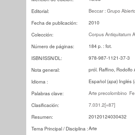
Beccar : Grupo Abier
Editorial:
2010
Fecha de publicación:
Corpus Antiquitatum
Colección:
184 p. : fot.
Número de páginas:
978-987-1121-37-3
ISBN/ISSN/DL:
pról. Raffino, Rodolfo 
Nota general:
Español (
) Inglés (
Idioma :
spa
Arte precolombino
Fe
Palabras clave:
7.031.2[=87]
Clasificación:
20120124030432
Resumen:
Arte
Tema Principal / Disciplina :