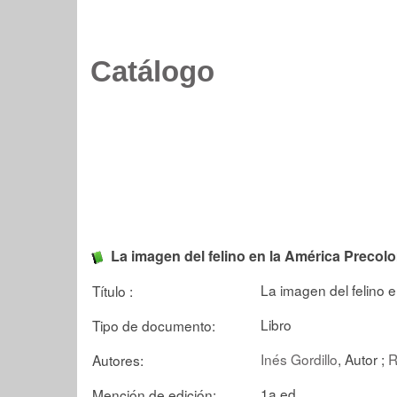
Catálogo
La imagen del felino en la América Precol
La imagen del felino 
Título :
Libro
Tipo de documento:
Inés Gordillo
, Autor ;
R
Autores:
1a.ed
Mención de edición: