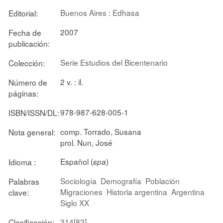
Buenos Aires : Edhasa
Editorial:
2007
Fecha de
publicación:
Serie Estudios del Bicentenario
Colección:
2 v. : il.
Número de
páginas:
978-987-628-005-1
ISBN/ISSN/DL:
comp. Torrado, Susana
Nota general:
prol. Nun, José
Español (
)
Idioma :
spa
Sociología
Demografía
Población
Palabras
Migraciones
Historia argentina
Argentina
clave:
Siglo XX
314[82]
Clasificación: