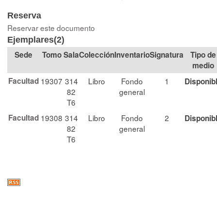
Reserva
Reservar este documento
Ejemplares(2)
Tomo
Sala
Colección
Signatura
Tipo de
medio
Facultad
19307
314
Libro
Fondo
1
Disponib
82
general
T6
Facultad
19308
314
Libro
Fondo
2
Disponib
82
general
T6