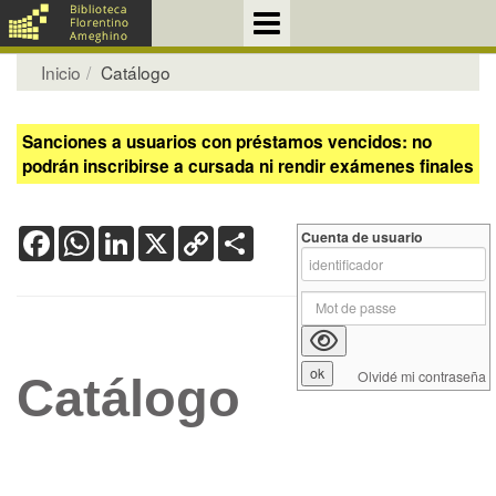
Inicio
Catálogo
Sanciones a usuarios con préstamos vencidos: no
podrán inscribirse a cursada ni rendir exámenes finales
Facebook
WhatsApp
LinkedIn
X
Copy
Share
Cuenta de usuario
Link
Olvidé mi contraseña
Catálogo