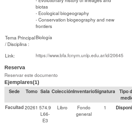
biotas
- Ecological biogeography
- Conservation biogeography and new
frontiers
Biología
Tema Principal
/ Disciplina :
https://www.bfa.fcnym.unlp.edu.ar/id/20645
Link:
Reserva
Reservar este documento
Ejemplares(1)
Tomo
Sala
Colección
Signatura
Tipo 
medi
Facultad
20261
574.9
Libro
Fondo
1
Disponi
L66-
general
E3