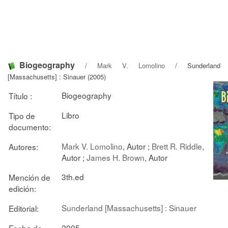
Biogeography
/
Mark V. Lomolino
/ Sunderland
[Massachusetts] : Sinauer (2005)
Biogeography
Título :
Libro
Tipo de
documento:
Mark V. Lomolino
, Autor ;
Brett R. Riddle
,
Autores:
Autor ;
James H. Brown
, Autor
3th.ed
Mención de
edición:
Sunderland [Massachusetts] : Sinauer
Editorial:
2005
Fecha de