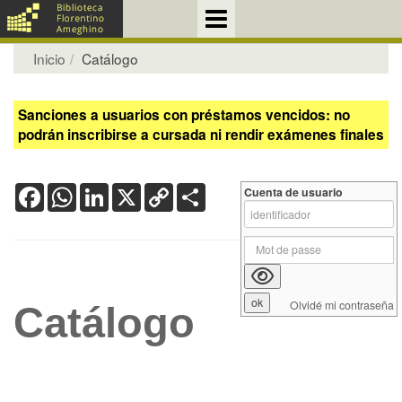
Inicio
Catálogo
Sanciones a usuarios con préstamos vencidos: no
podrán inscribirse a cursada ni rendir exámenes finales
Facebook
WhatsApp
LinkedIn
X
Copy
Share
Cuenta de usuario
Link
Olvidé mi contraseña
Catálogo