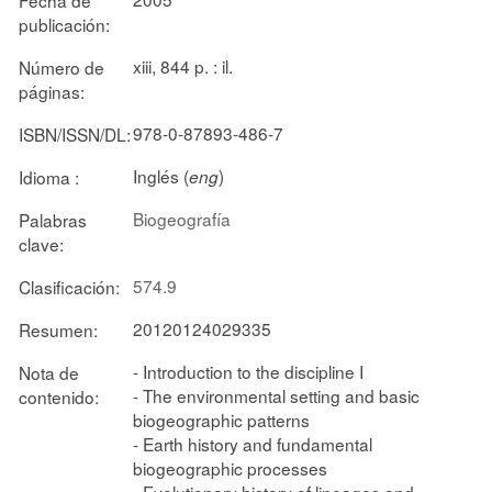
publicación:
xiii, 844 p. : il.
Número de
páginas:
978-0-87893-486-7
ISBN/ISSN/DL:
Inglés (
)
Idioma :
eng
Biogeografía
Palabras
clave:
574.9
Clasificación:
20120124029335
Resumen:
- Introduction to the discipline I
Nota de
- The environmental setting and basic
contenido:
biogeographic patterns
- Earth history and fundamental
biogeographic processes
- Evolutionary history of lineages and