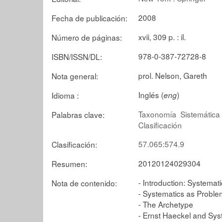
2008
Fecha de publicación:
xvii, 309 p. : il.
Número de páginas:
978-0-387-72728-8
ISBN/ISSN/DL:
prol. Nelson, Gareth
Nota general:
Inglés (
)
Idioma :
eng
Taxonomía
Sistemática
Palabras clave:
Clasificación
57.065:574.9
Clasificación:
20120124029304
Resumen:
- Introduction: Systemati
Nota de contenido:
- Systematics as Proble
- The Archetype
- Ernst Haeckel and Sy