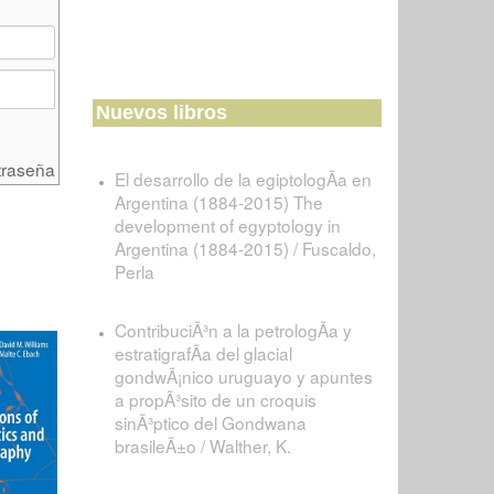
Nuevos libros
traseña
El desarrollo de la egiptologÃ­a en
Argentina (1884-2015) The
development of egyptology in
Argentina (1884-2015) / Fuscaldo,
Perla
ContribuciÃ³n a la petrologÃ­a y
estratigrafÃ­a del glacial
gondwÃ¡nico uruguayo y apuntes
a propÃ³sito de un croquis
sinÃ³ptico del Gondwana
brasileÃ±o / Walther, K.