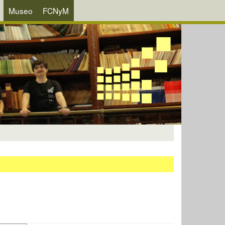
Museo
FCNyM