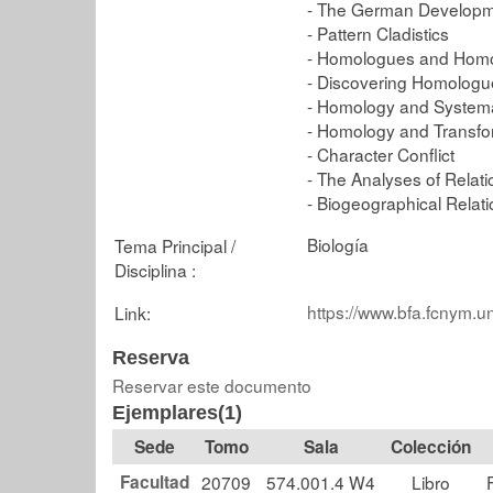
- The German Developme
- Pattern Cladistics
- Homologues and Hom
- Discovering Homologu
- Homology and Systema
- Homology and Transfo
- Character Conflict
- The Analyses of Relat
- Biogeographical Relati
Biología
Tema Principal /
Disciplina :
https://www.bfa.fcnym.u
Link:
Reserva
Reservar este documento
Ejemplares(1)
Tomo
Sala
Colección
Facultad
20709
574.001.4 W4
Libro