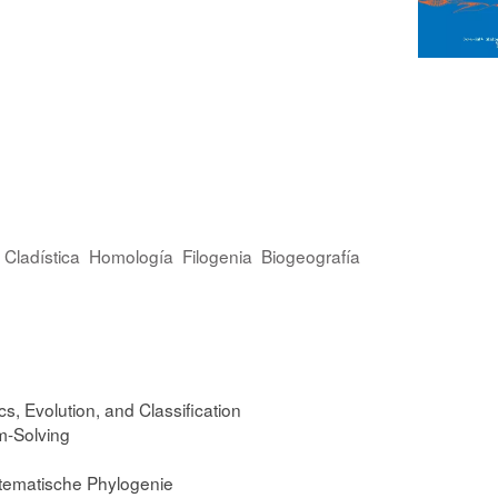
Cladística
Homología
Filogenia
Biogeografía
cs, Evolution, and Classification
m-Solving
stematische Phylogenie