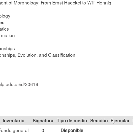
nt of Morphology: From Ernst Haeckel to Willi Hennig
ology
es
tics
rmation
ionships
onships, Evolution, and Classification
nlp.edu.ar/id/20619
Signatura
Tipo de medio
Sección
Fondo general
0
Disponible