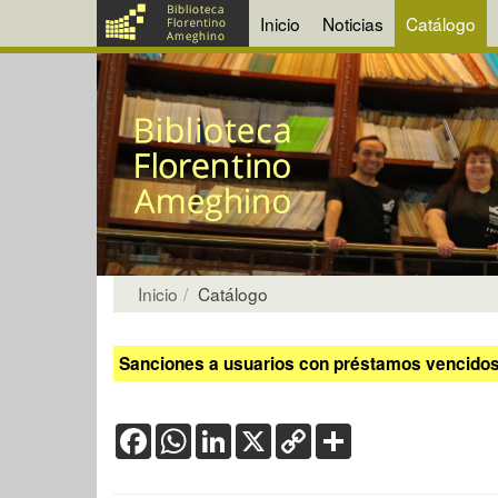
Inicio
Noticias
Catálogo
Inicio
Catálogo
Sanciones a usuarios con préstamos vencidos:
Facebook
WhatsApp
LinkedIn
X
Copy
Share
Link