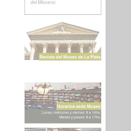
del Mioceno
Revista del Museo de La Plata
Horarios sede Museo
Lunes, miércoles y viernes: 8 a 14hs.
Martes y jueves: 8 a 17hs.