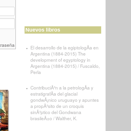
Nuevos libros
traseña
El desarrollo de la egiptologÃ­a en
Argentina (1884-2015) The
development of egyptology in
Argentina (1884-2015) / Fuscaldo,
Perla
ContribuciÃ³n a la petrologÃ­a y
estratigrafÃ­a del glacial
gondwÃ¡nico uruguayo y apuntes
a propÃ³sito de un croquis
sinÃ³ptico del Gondwana
brasileÃ±o / Walther, K.