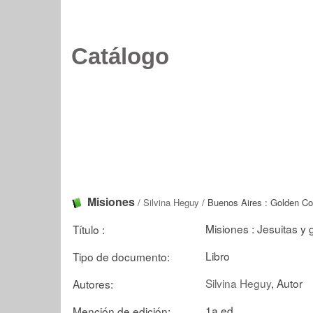
Catálogo
Misiones
/
Silvina Heguy
/ Buenos Aires : Golden C
Misiones : Jesuitas y
Título :
Libro
Tipo de documento:
Silvina Heguy
, Autor
Autores:
1a.ed
Mención de edición: