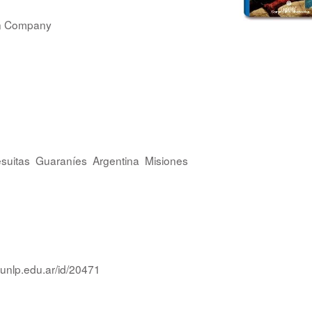
en Company
suitas
Guaraníes
Argentina
Misiones
.unlp.edu.ar/id/20471