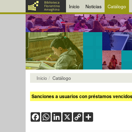
Inicio
Noticias
Catálogo
Inicio
Catálogo
Sanciones a usuarios con préstamos vencidos:
Facebook
WhatsApp
LinkedIn
X
Copy
Share
Link