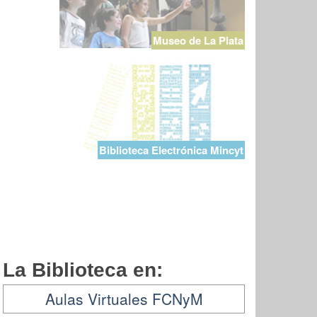
Museo de La Plata
Biblioteca Electrónica Mincyt
La Biblioteca en:
Aulas Virtuales FCNyM