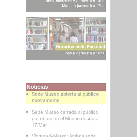
Lunes, miércoles y viernes: 8 a 14hs.
Martes y jueves: 8 a 17hs.
Horarios sede Facultad
Lunes a viernes: 8 a 18hs.
Noticias
Sede Museo abierta al público
nuevamente
Sede Museo cerrada al público
por obras en el Museo desde el
17/Mar
Viernes 6/Marzo: Ambas sede