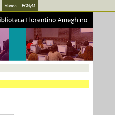
Museo
FCNyM