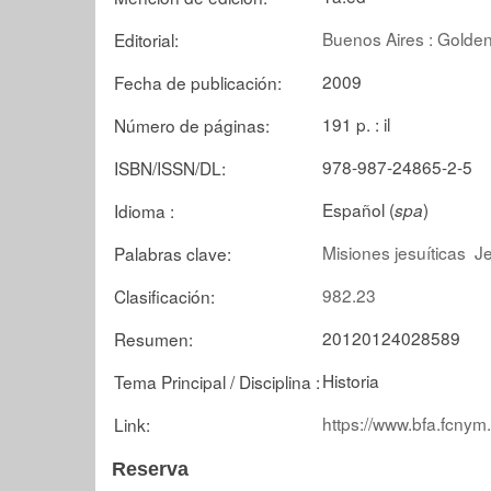
Buenos Aires : Gold
Editorial:
2009
Fecha de publicación:
191 p. : il
Número de páginas:
978-987-24865-2-5
ISBN/ISSN/DL:
Español (
)
Idioma :
spa
Misiones jesuíticas
Je
Palabras clave:
982.23
Clasificación:
20120124028589
Resumen:
Historia
Tema Principal / Disciplina :
https://www.bfa.fcnym
Link:
Reserva