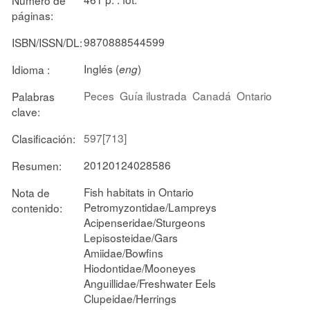
páginas:
9870888544599
ISBN/ISSN/DL:
Inglés (
)
Idioma :
eng
Peces
Guía ilustrada
Canadá
Ontario
Palabras
clave:
597[713]
Clasificación:
20120124028586
Resumen:
Fish habitats in Ontario
Nota de
Petromyzontidae/Lampreys
contenido:
Acipenseridae/Sturgeons
Lepisosteidae/Gars
Amiidae/Bowfins
Hiodontidae/Mooneyes
Anguillidae/Freshwater Eels
Clupeidae/Herrings