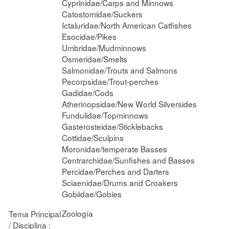
Cyprinidae/Carps and Minnows
Catostomidae/Suckers
Ictaluridae/North American Catfishes
Esocidae/Pikes
Umbridae/Mudminnows
Osmeridae/Smelts
Salmonidae/Trouts and Salmons
Pecorpsidae/Trout-perches
Gadidae/Cods
Atherinopsidae/New World Silversides
Fundulidae/Topminnows
Gasterosteidae/Sticklebacks
Cottidae/Sculpins
Moronidae/temperate Basses
Centrarchidae/Sunfishes and Basses
Percidae/Perches and Darters
Sciaenidae/Drums and Croakers
Gobiidae/Gobies
Zoología
Tema Principal
/ Disciplina :