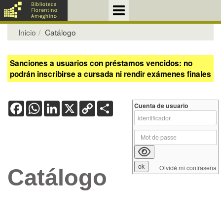
Inicio
Catálogo
Sanciones a usuarios con préstamos vencidos: no
podrán inscribirse a cursada ni rendir exámenes finales
Facebook
WhatsApp
LinkedIn
X
Copy
Share
Cuenta de usuario
Link
Olvidé mi contraseña
Catálogo