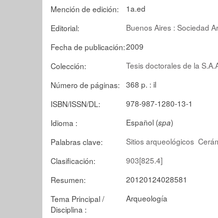
1a.ed
Mención de edición:
Buenos Aires : Sociedad A
Editorial:
2009
Fecha de publicación:
Tesis doctorales de la S.A.
Colección:
368 p. : il
Número de páginas:
978-987-1280-13-1
ISBN/ISSN/DL:
Español (
)
Idioma :
spa
Sitios arqueológicos
Cerá
Palabras clave:
903[825.4]
Clasificación:
20120124028581
Resumen:
Arqueología
Tema Principal /
Disciplina :