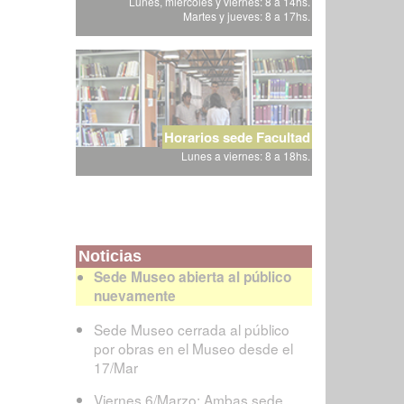
Lunes, miércoles y viernes: 8 a 14hs.
Martes y jueves: 8 a 17hs.
Horarios sede Facultad
Lunes a viernes: 8 a 18hs.
Noticias
Sede Museo abierta al público
nuevamente
Sede Museo cerrada al público
por obras en el Museo desde el
17/Mar
Viernes 6/Marzo: Ambas sede