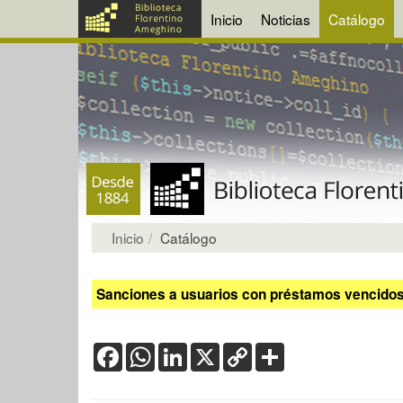
Inicio
Noticias
Catálogo
Inicio
Catálogo
Sanciones a usuarios con préstamos vencidos:
Facebook
WhatsApp
LinkedIn
X
Copy
Share
Link