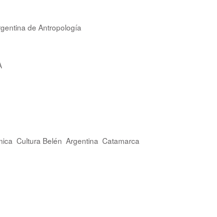
rgentina de Antropología
A
mica
Cultura Belén
Argentina
Catamarca