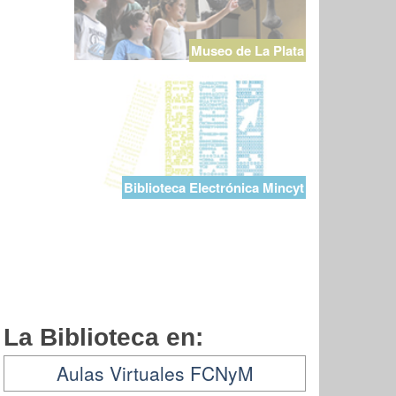
Museo de La Plata
Biblioteca Electrónica Mincyt
La Biblioteca en:
Aulas Virtuales FCNyM