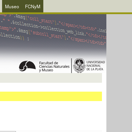
Museo
FCNyM