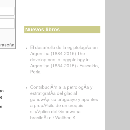
Nuevos libros
traseña
El desarrollo de la egiptologÃ­a en
Argentina (1884-2015) The
development of egyptology in
Argentina (1884-2015) / Fuscaldo,
Perla
ContribuciÃ³n a la petrologÃ­a y
estratigrafÃ­a del glacial
gondwÃ¡nico uruguayo y apuntes
a propÃ³sito de un croquis
sinÃ³ptico del Gondwana
brasileÃ±o / Walther, K.