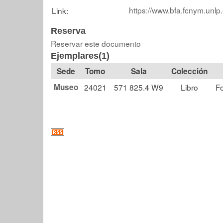
https://www.bfa.fcnym.unlp
Link:
Reserva
Reservar este documento
Ejemplares(1)
Tomo
Sala
Colección
Museo
24021
571 825.4 W9
Libro
F