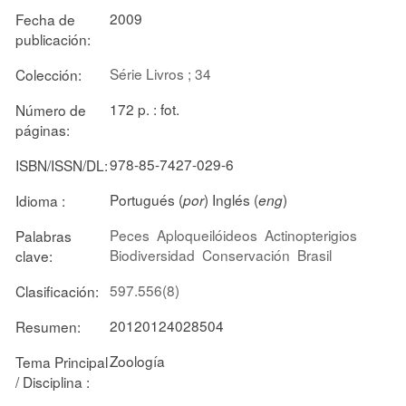
2009
Fecha de
publicación:
Série Livros ; 34
Colección:
172 p. : fot.
Número de
páginas:
978-85-7427-029-6
ISBN/ISSN/DL:
Portugués (
) Inglés (
)
Idioma :
por
eng
Peces
Aploqueilóideos
Actinopterigios
Palabras
Biodiversidad
Conservación
Brasil
clave:
597.556(8)
Clasificación:
20120124028504
Resumen:
Zoología
Tema Principal
/ Disciplina :