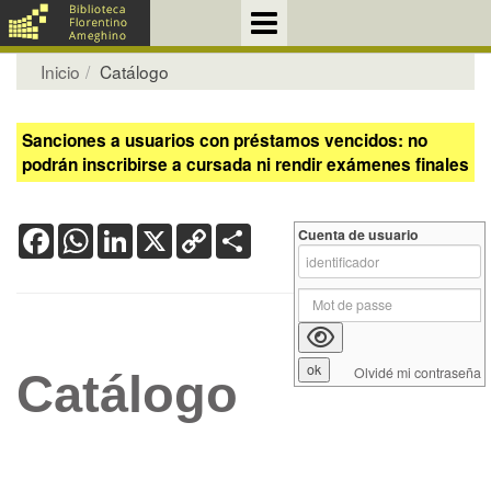
Inicio
Catálogo
Sanciones a usuarios con préstamos vencidos: no
podrán inscribirse a cursada ni rendir exámenes finales
Facebook
WhatsApp
LinkedIn
X
Copy
Share
Cuenta de usuario
Link
Olvidé mi contraseña
Catálogo