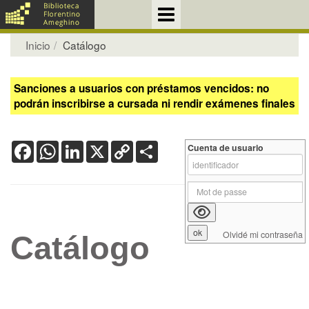
Inicio
Catálogo
Sanciones a usuarios con préstamos vencidos: no
podrán inscribirse a cursada ni rendir exámenes finales
Facebook
WhatsApp
LinkedIn
X
Copy
Share
Cuenta de usuario
Link
Olvidé mi contraseña
Catálogo