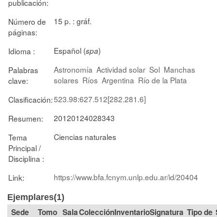
publicación:
15 p. : gráf.
Número de
páginas:
Español (
)
Idioma :
spa
Astronomía
Actividad solar
Sol
Manchas
Palabras
solares
Ríos
Argentina
Río de la Plata
clave:
523.98:627.512[282.281.6]
Clasificación:
20120124028343
Resumen:
Ciencias naturales
Tema
Principal /
Disciplina :
https://www.bfa.fcnym.unlp.edu.ar/id/20404
Link:
Ejemplares(1)
Tomo
Sala
Colección
Signatura
Tipo de