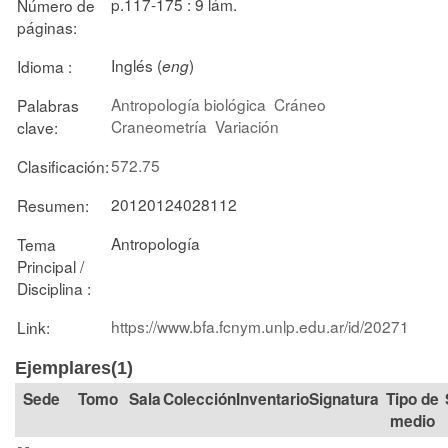
p.117-175 : 9 lám.
Número de
páginas:
Inglés (
)
Idioma :
eng
Antropología biológica
Cráneo
Palabras
Craneometría
Variación
clave:
572.75
Clasificación:
20120124028112
Resumen:
Antropología
Tema
Principal /
Disciplina :
https://www.bfa.fcnym.unlp.edu.ar/id/20271
Link:
Ejemplares(1)
Tomo
Sala
Colección
Signatura
Tipo de
medio