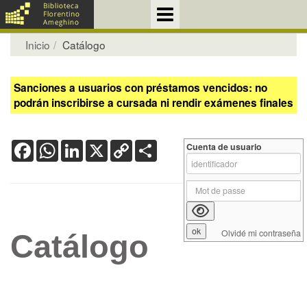
Inicio
Catálogo
Sanciones a usuarios con préstamos vencidos: no
podrán inscribirse a cursada ni rendir exámenes finales
Facebook
WhatsApp
LinkedIn
X
Copy
Share
Cuenta de usuario
Link
Olvidé mi contraseña
Catálogo