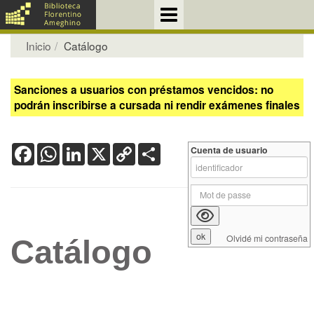
Inicio
Catálogo
Sanciones a usuarios con préstamos vencidos: no
podrán inscribirse a cursada ni rendir exámenes finales
Facebook
WhatsApp
LinkedIn
X
Copy
Share
Cuenta de usuario
Link
Olvidé mi contraseña
Catálogo