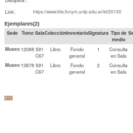
https://www.bfa.fcnym.unlp.edu.ar/id/20130
Link:
Ejemplares(2)
Tomo
Sala
Colección
Signatura
Tipo de
S
medio
Museo
12088
591
Libro
Fondo
1
Consulta
C67
general
en Sala
Museo
13878
591
Libro
Fondo
2
Consulta
C67
general
en Sala