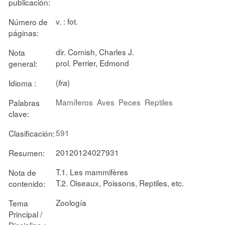
publicación:
v. : fot.
Número de
páginas:
dir. Cornish, Charles J.
Nota
prol. Perrier, Edmond
general:
(
)
Idioma :
fra
Mamíferos
Aves
Peces
Reptiles
Palabras
clave:
591
Clasificación:
20120124027931
Resumen:
T.1. Les mammifères
Nota de
T.2. Oiseaux, Poissons, Reptiles, etc.
contenido:
Zoología
Tema
Principal /
Disciplina :