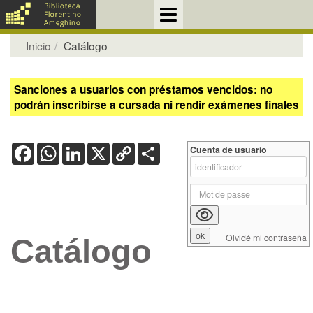
Inicio
Catálogo
Sanciones a usuarios con préstamos vencidos: no
podrán inscribirse a cursada ni rendir exámenes finales
Facebook
WhatsApp
LinkedIn
X
Copy
Share
Cuenta de usuario
Link
Olvidé mi contraseña
Catálogo