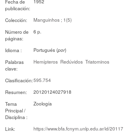
1952
Fecha de
publicación:
Manguinhos ; 1(5)
Colección:
6 p.
Número de
páginas:
Portugués (
)
Idioma :
por
Hemípteros
Redúvidos
Triatominos
Palabras
clave:
595.754
Clasificación:
20120124027918
Resumen:
Zoología
Tema
Principal /
Disciplina :
https://www.bfa.fcnym.unlp.edu.ar/id/20117
Link: