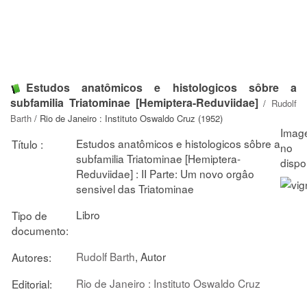
Estudos anatômicos e histologicos sôbre a
subfamilia Triatominae [Hemiptera-Reduviidae]
/
Rudolf
Barth
/ Rio de Janeiro : Instituto Oswaldo Cruz (1952)
Estudos anatômicos e histologicos sôbre a
Título :
subfamilia Triatominae [Hemiptera-
Reduviidae] : II Parte: Um novo orgâo
sensivel das Triatominae
Libro
Tipo de
documento:
Rudolf Barth
, Autor
Autores:
Rio de Janeiro : Instituto Oswaldo Cruz
Editorial: