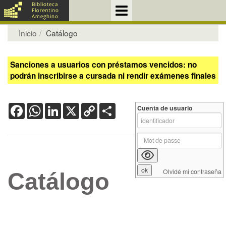
Inicio
Catálogo
Sanciones a usuarios con préstamos vencidos: no
podrán inscribirse a cursada ni rendir exámenes finales
Facebook
WhatsApp
LinkedIn
X
Copy
Share
Cuenta de usuario
Link
Olvidé mi contraseña
Catálogo