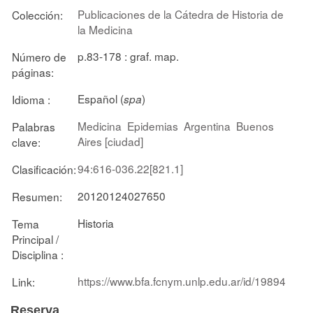
Publicaciones de la Cátedra de Historia de
Colección:
la Medicina
p.83-178 : graf. map.
Número de
páginas:
Español (
)
Idioma :
spa
Medicina
Epidemias
Argentina
Buenos
Palabras
Aires [ciudad]
clave:
94:616-036.22[821.1]
Clasificación:
20120124027650
Resumen:
Historia
Tema
Principal /
Disciplina :
https://www.bfa.fcnym.unlp.edu.ar/id/19894
Link:
Reserva