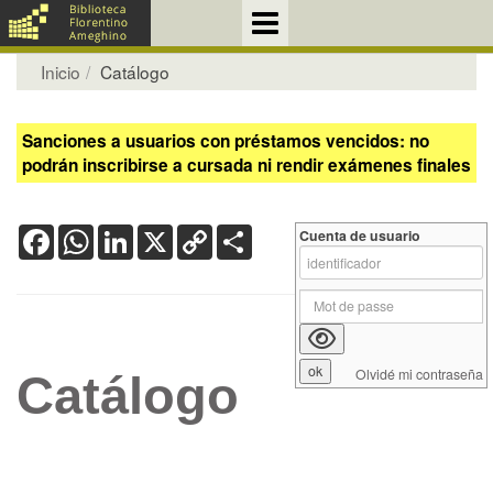
Inicio
Catálogo
Sanciones a usuarios con préstamos vencidos: no
podrán inscribirse a cursada ni rendir exámenes finales
Facebook
WhatsApp
LinkedIn
X
Copy
Share
Cuenta de usuario
Link
Olvidé mi contraseña
Catálogo