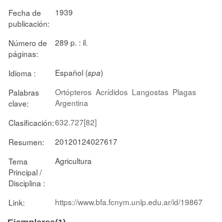
1939
Fecha de
publicación:
289 p. : il.
Número de
páginas:
Español (
)
Idioma :
spa
Ortópteros
Acrídidos
Langostas
Plagas
Palabras
Argentina
clave:
632.727[82]
Clasificación:
20120124027617
Resumen:
Agricultura
Tema
Principal /
Disciplina :
https://www.bfa.fcnym.unlp.edu.ar/id/19867
Link: