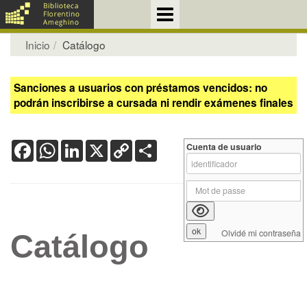
Inicio
Catálogo
Sanciones a usuarios con préstamos vencidos: no
podrán inscribirse a cursada ni rendir exámenes finales
Facebook
WhatsApp
LinkedIn
X
Copy
Share
Cuenta de usuario
Link
Olvidé mi contraseña
Catálogo