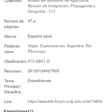
Colección:
Sección de Inmigración, Propaganda y
Geografía ; 1(1)
47 p.
Número de
páginas:
Español (
)
Idioma :
spa
Viajes
Exploraciones
Argentina
Río
Palabras
Pilcomayo
clave:
910.4[821.2]
Clasificación:
20120124027603
Resumen:
Expediciones
Tema
Principal /
Disciplina :
https://www.bfa.fcnym.unlp.edu.ar/id/19856
Link:
Ejemplares(1)