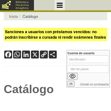
Inicio
Catálogo
Sanciones a usuarios con préstamos vencidos: no
podrán inscribirse a cursada ni rendir exámenes finales
Facebook
WhatsApp
LinkedIn
X
Copy
Share
Cuenta de usuario
Link
Olvidé mi contraseña
Catálogo