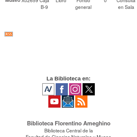
Museo
X02659
Caja
Libro
Fondo
0
Consulta
B-9
general
en Sala
La Biblioteca en:
Biblioteca Florentino Ameghino
Biblioteca Central de la
Facultad de Ciencias Naturales y Museo