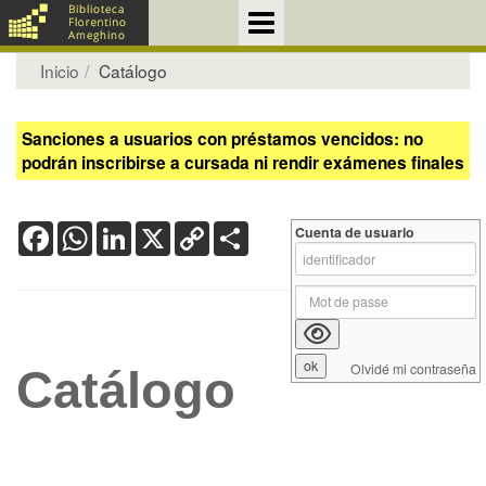
Inicio
Catálogo
Sanciones a usuarios con préstamos vencidos: no
podrán inscribirse a cursada ni rendir exámenes finales
Facebook
WhatsApp
LinkedIn
X
Copy
Share
Cuenta de usuario
Link
Olvidé mi contraseña
Catálogo