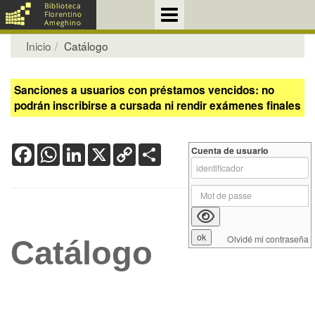
Inicio
Catálogo
Sanciones a usuarios con préstamos vencidos: no
podrán inscribirse a cursada ni rendir exámenes finales
Facebook
WhatsApp
LinkedIn
X
Copy
Share
Cuenta de usuario
Link
Olvidé mi contraseña
Catálogo