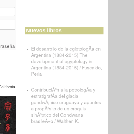
Nuevos libros
traseña
El desarrollo de la egiptologÃ­a en
Argentina (1884-2015) The
development of egyptology in
Argentina (1884-2015) / Fuscaldo,
Perla
alifornia.
ContribuciÃ³n a la petrologÃ­a y
estratigrafÃ­a del glacial
gondwÃ¡nico uruguayo y apuntes
a propÃ³sito de un croquis
sinÃ³ptico del Gondwana
brasileÃ±o / Walther, K.