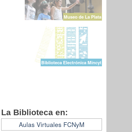
Museo de La Plata
Biblioteca Electrónica Mincyt
La Biblioteca en:
Aulas Virtuales FCNyM