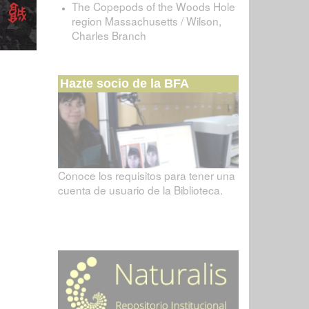
The Copepods of the Woods Hole
region Massachusetts / Wilson,
Charles Branch
Hazte socio de la BFA
Conoce los requisitos para tener una
cuenta de usuario de la Biblioteca.