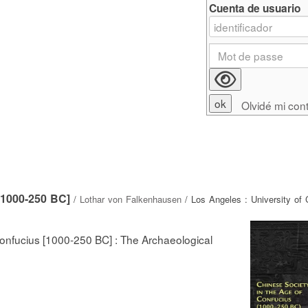
Cuenta de usuario
Olvidé mi con
[1000-250 BC]
/
Lothar von Falkenhausen
/ Los Angeles : University of C
Confucius [1000-250 BC] : The Archaeological