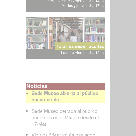
Lunes, miércoles y viernes: 8 a 14hs.
Martes y jueves: 8 a 17hs.
Horarios sede Facultad
Lunes a viernes: 8 a 18hs.
Noticias
Sede Museo abierta al público
nuevamente
Sede Museo cerrada al público
por obras en el Museo desde el
17/Mar
Viernes 6/Marzo: Ambas sede