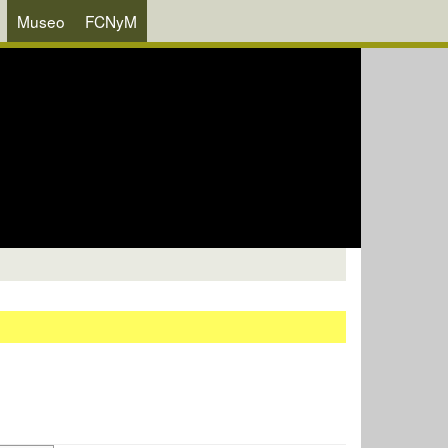
Museo
FCNyM