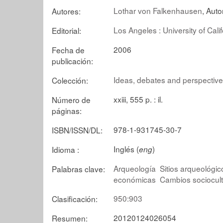
Lothar von Falkenhausen
, Auto
Autores:
Los Angeles : University of Cali
Editorial:
2006
Fecha de
publicación:
Ideas, debates and perspective
Colección:
xxiii, 555 p. : il.
Número de
páginas:
978-1-931745-30-7
ISBN/ISSN/DL:
Inglés (
)
Idioma :
eng
Arqueología
Sitios arqueológic
Palabras clave:
económicas
Cambios sociocult
950:903
Clasificación:
20120124026054
Resumen: