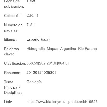
1968
Fecha de
publicación:
C.R. ; 1
Colección:
7 lám.
Número de
páginas:
Español (
)
Idioma :
spa
Hidrografía
Mapas
Argentina
Río Paraná
Palabras
clave:
556.53[282.281.6][084.3]
Clasificación:
20120124025809
Resumen:
Geología
Tema
Principal /
Disciplina :
https://www.bfa.fcnym.unlp.edu.ar/id/19523
Link: