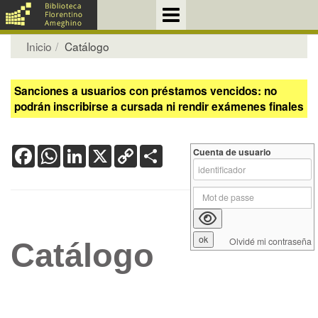
Inicio
Catálogo
Sanciones a usuarios con préstamos vencidos: no
podrán inscribirse a cursada ni rendir exámenes finales
Facebook
WhatsApp
LinkedIn
X
Copy
Share
Cuenta de usuario
Link
Olvidé mi contraseña
Catálogo