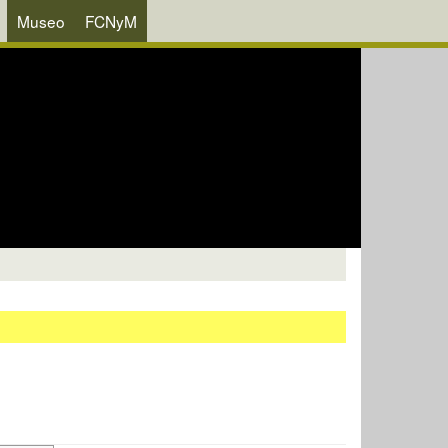
Museo
FCNyM