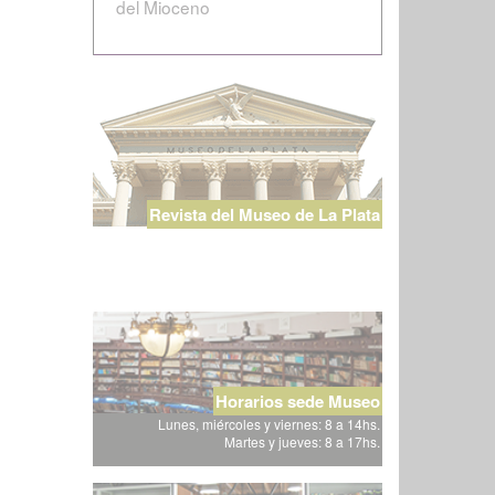
del Mioceno
Revista del Museo de La Plata
Horarios sede Museo
Lunes, miércoles y viernes: 8 a 14hs.
Martes y jueves: 8 a 17hs.