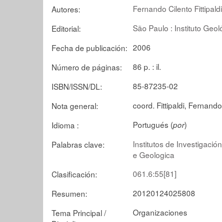
Fernando Cilento Fittipaldi
Autores:
São Paulo : Instituto Geol
Editorial:
2006
Fecha de publicación:
86 p. : il.
Número de páginas:
85-87235-02
ISBN/ISSN/DL:
coord. Fittipaldi, Fernando
Nota general:
Portugués (
)
Idioma :
por
Institutos de Investigación
Palabras clave:
e Geologica
061.6:55[81]
Clasificación:
20120124025808
Resumen:
Organizaciones
Tema Principal /