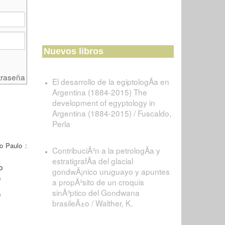
Nuevos libros
traseña
El desarrollo de la egiptologÃ­a en
Argentina (1884-2015) The
development of egyptology in
Argentina (1884-2015) / Fuscaldo,
Perla
o Paulo :
ContribuciÃ³n a la petrologÃ­a y
estratigrafÃ­a del glacial
gondwÃ¡nico uruguayo y apuntes
a propÃ³sito de un croquis
sinÃ³ptico del Gondwana
brasileÃ±o / Walther, K.