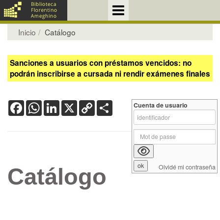
Inicio
Catálogo
Sanciones a usuarios con préstamos vencidos: no
podrán inscribirse a cursada ni rendir exámenes finales
Facebook
WhatsApp
LinkedIn
X
Copy
Share
Cuenta de usuario
Link
Olvidé mi contraseña
Catálogo