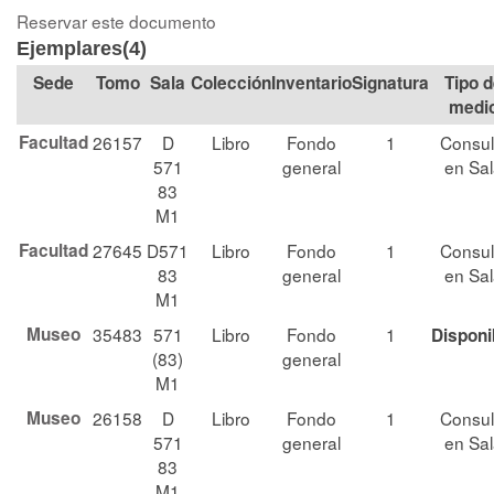
Reservar este documento
Ejemplares(4)
Tomo
Sala
Colección
Signatura
Tipo 
medi
Facultad
26157
D
Libro
Fondo
1
Consul
571
general
en Sa
83
M1
Facultad
27645
D571
Libro
Fondo
1
Consul
83
general
en Sa
M1
Museo
35483
571
Libro
Fondo
1
Disponi
(83)
general
M1
Museo
26158
D
Libro
Fondo
1
Consul
571
general
en Sa
83
M1