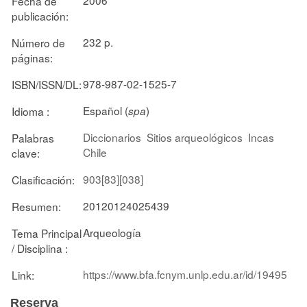
Fecha de
publicación:
232 p.
Número de
páginas:
978-987-02-1525-7
ISBN/ISSN/DL:
Español (
)
Idioma :
spa
Diccionarios
Sitios arqueológicos
Incas
Palabras
Chile
clave:
903[83][038]
Clasificación:
20120124025439
Resumen:
Arqueología
Tema Principal
/ Disciplina :
https://www.bfa.fcnym.unlp.edu.ar/id/19495
Link:
Reserva