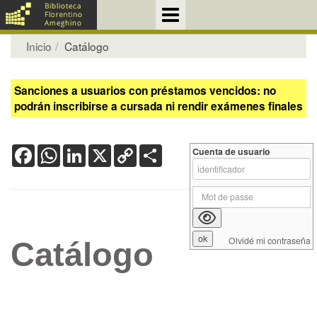
Inicio
Catálogo
Sanciones a usuarios con préstamos vencidos: no
podrán inscribirse a cursada ni rendir exámenes finales
Facebook
WhatsApp
LinkedIn
X
Copy
Share
Cuenta de usuario
Link
Olvidé mi contraseña
Catálogo