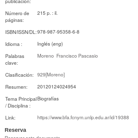
publicación:
215 p. : il.
Número de
páginas:
978-987-95358-6-8
ISBN/ISSN/DL:
Inglés (
)
Idioma :
eng
Moreno
Francisco Pascasio
Palabras
clave:
929[Moreno]
Clasificación:
20120124024954
Resumen:
Biografías
Tema Principal
/ Disciplina :
https://www.bfa.fcnym.unlp.edu.ar/id/19388
Link:
Reserva
Reservar este documento