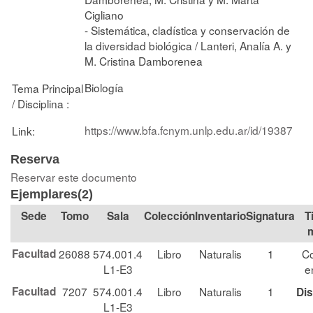
Cigliano
- Sistemática, cladística y conservación de
la diversidad biológica / Lanteri, Analía A. y
M. Cristina Damborenea
Biología
Tema Principal
/ Disciplina :
https://www.bfa.fcnym.unlp.edu.ar/id/19387
Link:
Reserva
Reservar este documento
Ejemplares(2)
Tomo
Sala
Colección
Signatura
T
Facultad
26088
574.001.4
Libro
Naturalis
1
Co
L1-E3
e
Facultad
7207
574.001.4
Libro
Naturalis
1
Dis
L1-E3