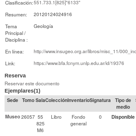
551.733.1[825]"6133"
Clasificación:
20120124024916
Resumen:
Geología
Tema
Principal /
Disciplina :
http://www.insugeo.org.ar/libros/misc_11/000_in
En línea:
https://www.bfa.fcnym.unlp.edu.ar/id/19376
Link:
Reserva
Reservar este documento
Ejemplares(1)
Tomo
Sala
Colección
Signatura
Tipo de
medio
Museo
26057
55
Libro
Fondo
0
Disponible
825
general
M6