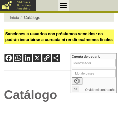
Inicio
Catálogo
Sanciones a usuarios con préstamos vencidos: no
podrán inscribirse a cursada ni rendir exámenes finales
Facebook
WhatsApp
LinkedIn
X
Copy
Share
Cuenta de usuario
Link
Olvidé mi contraseña
Catálogo