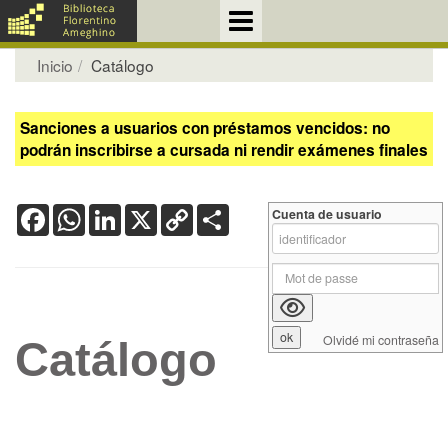
Inicio
Catálogo
Sanciones a usuarios con préstamos vencidos: no
podrán inscribirse a cursada ni rendir exámenes finales
Facebook
WhatsApp
LinkedIn
X
Copy
Share
Cuenta de usuario
Link
Olvidé mi contraseña
Catálogo