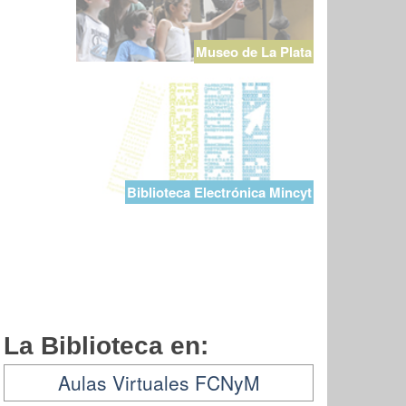
Museo de La Plata
Biblioteca Electrónica Mincyt
La Biblioteca en:
Aulas Virtuales FCNyM