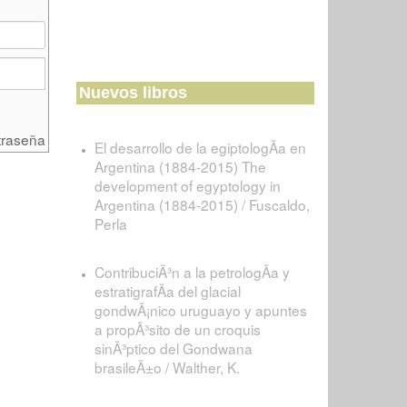
Nuevos libros
traseña
El desarrollo de la egiptologÃ­a en
Argentina (1884-2015) The
development of egyptology in
Argentina (1884-2015) / Fuscaldo,
Perla
ContribuciÃ³n a la petrologÃ­a y
estratigrafÃ­a del glacial
gondwÃ¡nico uruguayo y apuntes
a propÃ³sito de un croquis
sinÃ³ptico del Gondwana
brasileÃ±o / Walther, K.