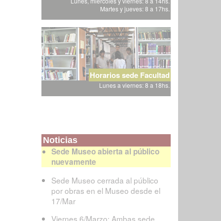
Lunes, miércoles y viernes: 8 a 14hs.
Martes y jueves: 8 a 17hs.
Horarios sede Facultad
Lunes a viernes: 8 a 18hs.
Noticias
Sede Museo abierta al público
nuevamente
Sede Museo cerrada al público
por obras en el Museo desde el
17/Mar
Viernes 6/Marzo: Ambas sede