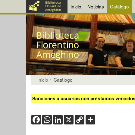
Inicio
Noticias
Catálogo
Inicio
Catálogo
Sanciones a usuarios con préstamos vencidos:
Facebook
WhatsApp
LinkedIn
X
Copy
Share
Link