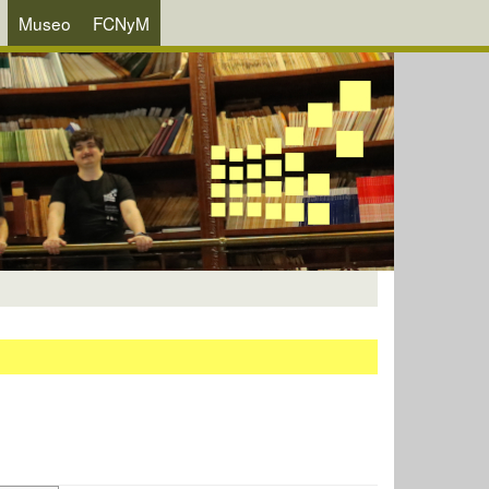
Museo
FCNyM