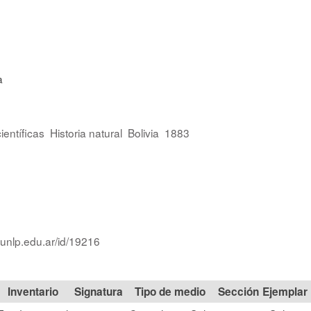
a
ientíficas
Historia natural
Bolivia
1883
.unlp.edu.ar/id/19216
Signatura
Tipo de medio
Sección